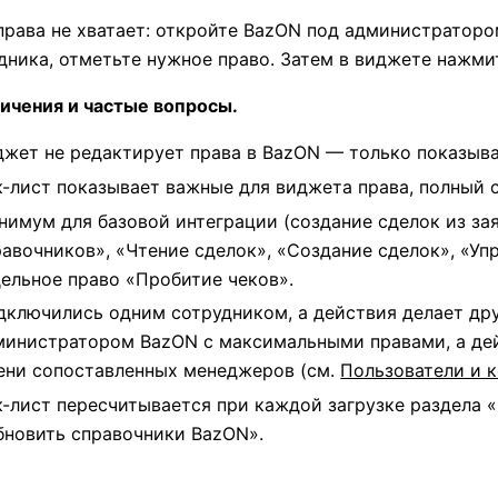
права не хватает: откройте BazON под администратор
дника, отметьте нужное право. Затем в виджете нажми
ичения и частые вопросы.
джет не редактирует права в BazON — только показыва
к-лист показывает важные для виджета права, полный 
нимум для базовой интеграции (создание сделок из зая
равочников», «Чтение сделок», «Создание сделок», «Уп
дельное право «Пробитие чеков».
дключились одним сотрудником, а действия делает др
министратором BazON с максимальными правами, а дей
ени сопоставленных менеджеров (см.
Пользователи и 
к-лист пересчитывается при каждой загрузке раздела
бновить справочники BazON».