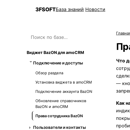
3FSOFT
База знаний
Новости
3F
Главна
Пр
Виджет BazON для amoCRM
Что д
Подключение и доступы
сотру
Обзор раздела
сделк
Установка виджета в amoCRM
— кно
запре
Подключение аккаунта BazON
Обновление справочников
Как н
BazON и amoCRM
индик
Права сотрудника BazON
покры
проби
Пользователи и контакты