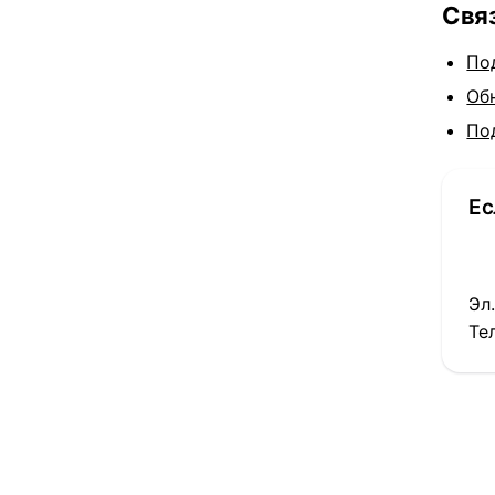
Свя
По
Об
По
Ес
Эл
Те