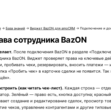
я
→
База знаний
→
Виджет BazON для amoCRM
→
Подключение и до
ава сотрудника BazON
елает.
После подключения BazON в разделе «Подключен
дника BazON. Виджет проверяет права на ключевые де
и, пробивать чеки, резервировать, вносить платежи — 
пка «Пробить чек» в карточке сделки не появится. Та
щён».
астроить (как читать чек-лист).
Каждая строка — отдел
атор. Зелёный — право есть, кнопка доступна; красный
вает создание и редактирование сделок, просмотр това
тие чеков, управление контрагентами и другие типовые