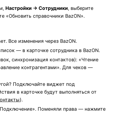
ом,
Настройки → Сотрудники
, выберите
те «Обновить справочники BazON».
ет. Все изменения через BazON.
список — в карточке сотрудника в BazON.
вок, синхронизация контактов): «Чтение
равление контрагентами». Для чеков —
угой? Подключайте виджет под
ствия в карточке будут выполняться от
контакты
).
 «Подключение». Поменяли права — нажмите