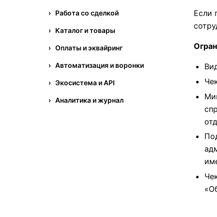
Если 
Работа со сделкой
сотру
Каталог и товары
Огран
Оплаты и эквайринг
Автоматизация и воронки
Ви
Че
Экосистема и API
Ми
Аналитика и журнал
сп
от
По
ад
им
Че
«О