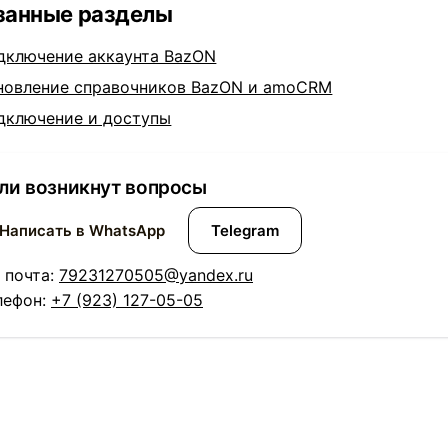
занные разделы
дключение аккаунта BazON
новление справочников BazON и amoCRM
дключение и доступы
ли возникнут вопросы
Написать в WhatsApp
Telegram
. почта:
79231270505@yandex.ru
лефон:
+7 (923) 127-05-05