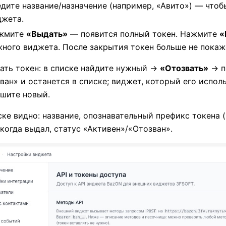
едите название/назначение (например, «Авито») — чтоб
джета.
жмите
«Выдать»
— появится полный токен. Нажмите
«
жного виджета. После закрытия токен больше не покаж
ать токен: в списке найдите нужный →
«Отозвать»
→ п
ван» и останется в списке; виджет, который его испол
шите новый.
ске видно: название, опознавательный префикс токена 
 когда выдал, статус «Активен»/«Отозван».