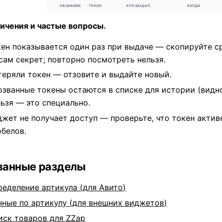
ичения и частые вопросы.
кен показывается один раз при выдаче — скопируйте сра
 сам секрет; повторно посмотреть нельзя.
теряли токен — отзовите и выдайте новый.
озванные токены остаются в списке для истории (видно
льзя — это специально.
джет не получает доступ — проверьте, что токен активе
обелов.
занные разделы
ределение артикула (для Авито)
нные по артикулу (для внешних виджетов)
иск товаров для ZZap