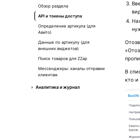
Вв
Обзор раздела
ви
API и токены доступа
На
Определение артикула (для
ну
Авито)
Отозв
Данные по артикулу (для
внешних виджетов)
«Отоз
пропи
Поиск товаров для ZZap
Мессенджеры: каналы отправки
В спи
клиентам
кто и
Аналитика и журнал