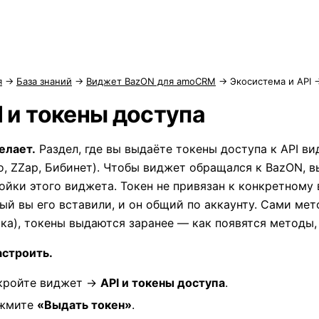
я
→
База знаний
→
Виджет BazON для amoCRM
→
Экосистема и API
→
I и токены доступа
елает.
Раздел, где вы выдаёте токены доступа к API в
о, ZZap, Бибинет). Чтобы виджет обращался к BazON, в
ойки этого виджета. Токен не привязан к конкретному
ый вы его вставили, и он общий по аккаунту. Сами мето
ка), токены выдаются заранее — как появятся методы,
астроить.
кройте виджет →
API и токены доступа
.
жмите
«Выдать токен»
.