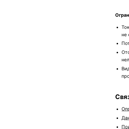
Огран
То
не
По
От
не
Ви
пр
Свя
Оп
Да
По