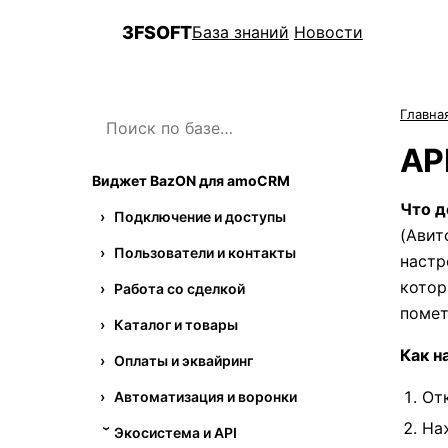
3FSOFT
База знаний
Новости
3F
Главна
AP
Виджет BazON для amoCRM
Что д
Подключение и доступы
(Авит
Пользователи и контакты
настр
котор
Работа со сделкой
помет
Каталог и товары
Как н
Оплаты и эквайринг
От
Автоматизация и воронки
На
Экосистема и API