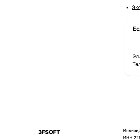
Эк
Ес
Эл
Те
Индивид
3FSOFT
3F
ИНН 226