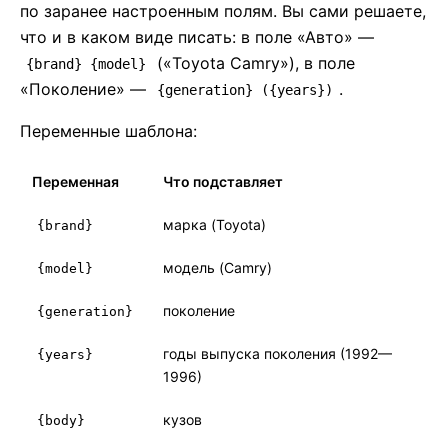
по заранее настроенным полям. Вы сами решаете,
что и в каком виде писать: в поле «Авто» —
(«Toyota Camry»), в поле
{brand} {model}
«Поколение» —
.
{generation} ({years})
Переменные шаблона:
Переменная
Что подставляет
марка (Toyota)
{brand}
модель (Camry)
{model}
поколение
{generation}
годы выпуска поколения (1992—
{years}
1996)
кузов
{body}