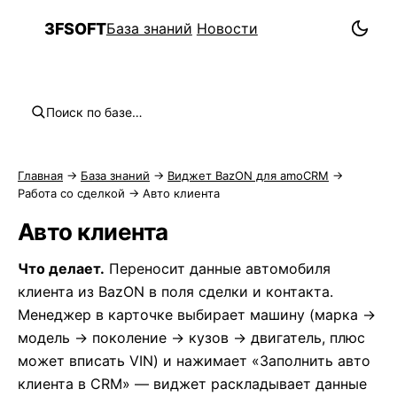
Обзор раздела
3FSOFT
База знаний
Новости
3F
Вкладка BazON в карточке сделки
Поля сделки: куда виджет пишет данные
Заполнение полей данными о товарах
Поиск по базе…
Динамическое примечание по артикулу
Авто клиента
Главная
→
База знаний
→
Виджет BazON для amoCRM
→
Текст доставки
Работа со сделкой
→ Авто клиента
Определение артикула Drom
Авто клиента
Что делает.
Переносит данные автомобиля
клиента из BazON в поля сделки и контакта.
Менеджер в карточке выбирает машину (марка →
модель → поколение → кузов → двигатель, плюс
может вписать VIN) и нажимает «Заполнить авто
клиента в CRM» — виджет раскладывает данные