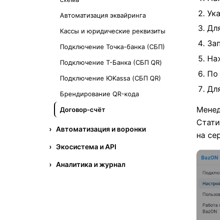
Ук
Автоматизация эквайринга
Дл
Кассы и юридические реквизиты
За
Подключение Точка-банка (СБП)
На
Подключение Т-Банка (СБП QR)
По 
Подключение ЮKassa (СБП QR)
Дл
Брендирование QR-кода
Менед
Договор-счёт
Стати
Автоматизация и воронки
на се
Экосистема и API
Аналитика и журнал