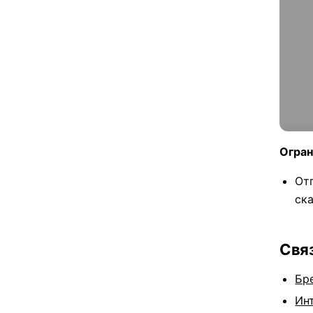
Огран
От
ск
Свя
Бр
Ин