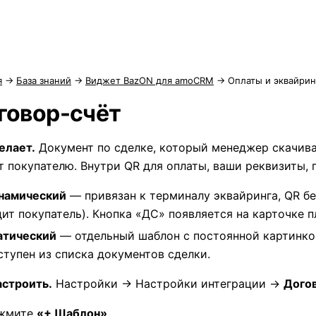
я
→
База знаний
→
Виджет BazON для amoCRM
→
Оплаты и эквайрин
говор-счёт
елает.
Документ по сделке, который менеджер скачива
т покупателю. Внутри QR для оплаты, ваши реквизиты, 
намический
— привязан к терминалу эквайринга, QR бе
дит покупатель). Кнопка «ДС» появляется на карточке п
атический
— отдельный шаблон с постоянной картинкой
ступен из списка документов сделки.
астроить.
Настройки → Настройки интеграции →
Дого
жмите
«+ Шаблон»
.