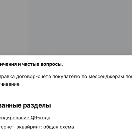
ичения и частые вопросы.
правка договор-счёта покупателю по мессенджерам пок
ачивание.
занные разделы
ендирование QR-кода
тернет-эквайринг: общая схема