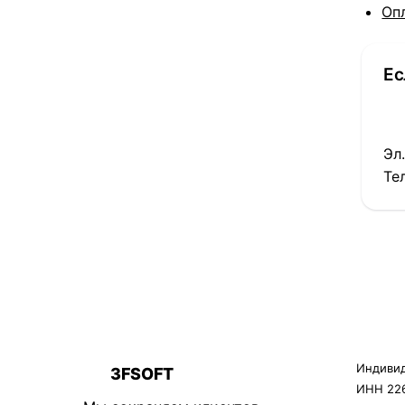
Оп
Ес
Эл
Те
Индивид
3FSOFT
3F
ИНН 226