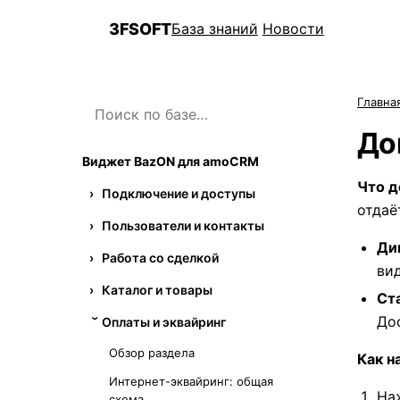
3FSOFT
База знаний
Новости
3F
Главна
До
Виджет BazON для amoCRM
Что д
Подключение и доступы
отдаё
Пользователи и контакты
Ди
Работа со сделкой
ви
Каталог и товары
Ст
До
Оплаты и эквайринг
Обзор раздела
Как н
Интернет-эквайринг: общая
На
схема