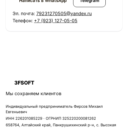
Написать в WhatsApp
Telegram
Эл. почта:
79231270505@yandex.ru
Телефон:
+7 (923) 127-05-05
3FSOFT
3F
Мы сохраняем клиентов
Индивидуальный предприниматель Фирсов Михаил
Евгеньевич
ИНН 226201085229 · ОГРНИП 325220200081262
658764, Алтайский край, Панкрушихинский р-н, с. Высокая