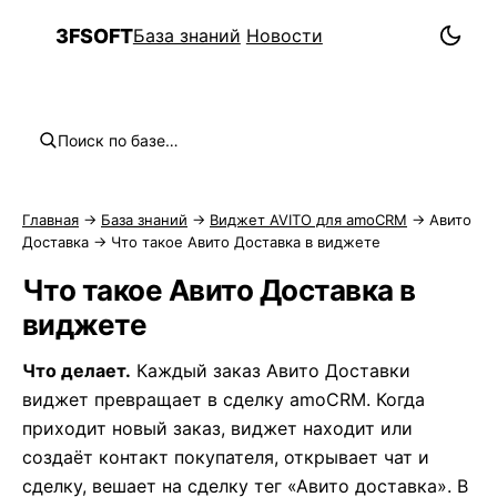
3FSOFT
База знаний
Новости
3F
Поиск по базе…
Обзор раздела
Что такое Авито Доставка в виджете
Главная
→
База знаний
→
Виджет AVITO для amoCRM
→
Авито
Загрузка заказов Авито Доставки
Доставка
→ Что такое Авито Доставка в виджете
Поля доставки в сделке
Что такое Авито Доставка в
Заказы в карточке сделки
виджете
Печать полей на накладной
Что делает.
Каждый заказ Авито Доставки
виджет превращает в сделку amoCRM. Когда
приходит новый заказ, виджет находит или
создаёт контакт покупателя, открывает чат и
сделку, вешает на сделку тег «Авито доставка». В